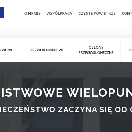
O FIRMIE
WSPÓŁPRACA
CZYSTE POWIETRZE
KON
OSŁONY
ZWI PVC
DRZWI ALUMINIOWE
B
PRZECIWSŁONECZNE
 LISTWOWE WIELOPU
IECZEŃSTWO ZACZYNA SIĘ OD