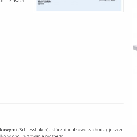
 klasach
SZYBY ZESPOLONE
Więcej niż szkło – realna izolacja
akowymi
(Schliesshaken), które dodatkowo zachodzą jeszcze
lko w opcji ryglowania ręcznego.