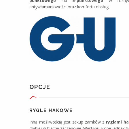
punktowego
lub
5-punktowego
w różnych
antywłamaniowości oraz komfortu obsługi.
OPCJE
OKUCIA OKIENNE
Wysoki standard okuć GU
RYGLE HAKOWE
Inną możliwością jest zakup zamków z
ryglami h
głębiej w blachy zaczepowe. Występują one jednak ty