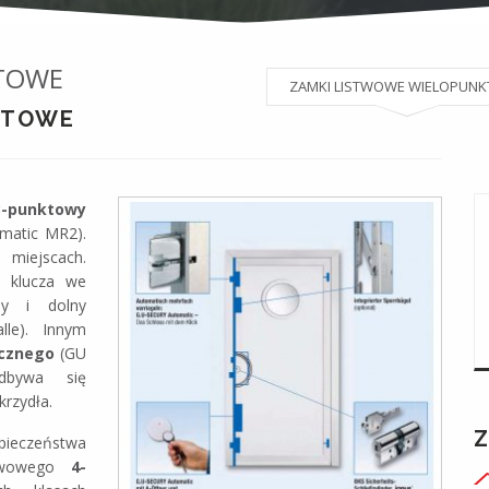
KTOWE
ZAMKI LISTWOWE WIELOPUN
KTOWE
3-punktowy
matic MR2).
 miejscach.
a klucza we
ny i dolny
lle). Innym
cznego
(GU
odbywa się
krzydła.
pieczeństwa
stwowego
4-