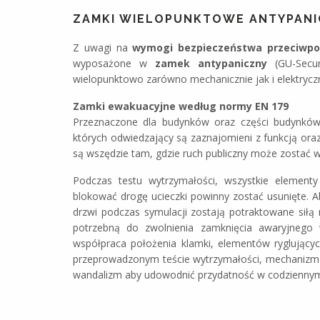
ZAMKI WIELOPUNKTOWE ANTYPANI
Z uwagi na
wymogi bezpieczeństwa przeciwp
wyposażone w
zamek antypaniczny
(GU-Secur
wielopunktowo zarówno mechanicznie jak i elektrycz
Zamki ewakuacyjne według normy EN 179
Przeznaczone dla budynków oraz części budynków,
których odwiedzający są zaznajomieni z funkcją or
są wszędzie tam, gdzie ruch publiczny może zostać 
Podczas testu wytrzymałości, wszystkie element
blokować drogę ucieczki powinny zostać usunięte. Aby
drzwi podczas symulacji zostają potraktowane sił
potrzebną do zwolnienia zamknięcia awaryjneg
współpraca położenia klamki, elementów ryglując
przeprowadzonym teście wytrzymałości, mechanizm 
wandalizm aby udowodnić przydatność w codziennym