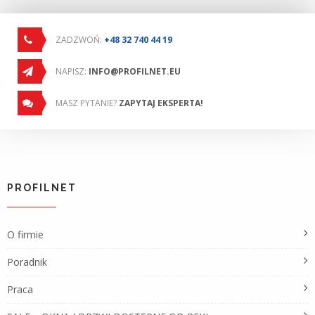
ZADZWOŃ:
+48 32 740 44 19
NAPISZ:
INFO@PROFILNET.EU
MASZ PYTANIE?
ZAPYTAJ EKSPERTA!
PROFILNET
O firmie
Poradnik
Praca