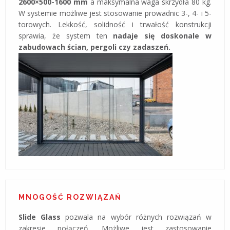
2600×500-1600 mm
a maksymalna waga skrzydła 80 kg.
W systemie możliwe jest stosowanie prowadnic 3-, 4- i 5-
torowych. Lekkość, solidność i trwałość konstrukcji
sprawia, że system ten
nadaje się doskonale w
zabudowach ścian, pergoli czy zadaszeń.
MNOGOŚĆ ROZWIĄZAŃ
Slide Glass
pozwala na wybór różnych rozwiązań w
zakresie połączeń. Możliwe jest zastosowanie