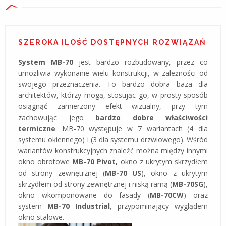
SZEROKA ILOŚĆ DOSTĘPNYCH ROZWIĄZAŃ
System MB-70
jest bardzo rozbudowany, przez co
umożliwia wykonanie wielu konstrukcji, w zależności od
swojego przeznaczenia. To bardzo dobra baza dla
architektów, którzy mogą, stosując go, w prosty sposób
osiągnąć zamierzony efekt wizualny, przy tym
zachowując jego
bardzo dobre właściwości
termiczne
. MB-70 występuje w 7 wariantach (4 dla
systemu okiennego) i (3 dla systemu drzwiowego). Wśród
wariantów konstrukcyjnych znaleźć można między innymi
okno obrotowe
MB-70 Pivot,
okno z ukrytym skrzydłem
od strony zewnętrznej (
MB-70 US
), okno z ukrytym
skrzydłem od strony zewnętrznej i niską ramą (
MB-70SG
),
okno wkomponowane do fasady (
MB-70CW
) oraz
system
MB-70 Industrial
, przypominający wyglądem
okno stalowe.