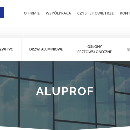
O FIRMIE
WSPÓŁPRACA
CZYSTE POWIETRZE
KON
OSŁONY
ZWI PVC
DRZWI ALUMINIOWE
B
PRZECIWSŁONECZNE
ALUPROF