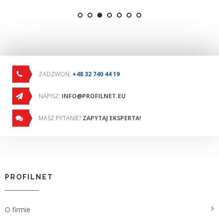
ZADZWOŃ:
+48 32 740 44 19
NAPISZ:
INFO@PROFILNET.EU
MASZ PYTANIE?
ZAPYTAJ EKSPERTA!
PROFILNET
O firmie