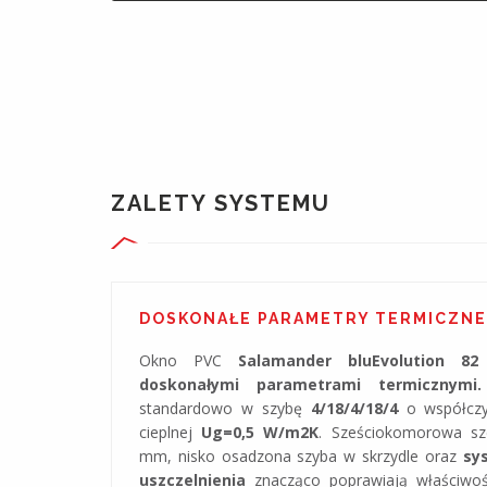
ZALETY SYSTEMU
DOSKONAŁE PARAMETRY TERMICZNE
Okno PVC
Salamander bluEvolution 8
doskonałymi parametrami termicznym
standardowo w szybę
4/18/4/18/4
o współczyn
cieplnej
Ug=0,5 W/m2K
. Sześciokomorowa s
mm, nisko osadzona szyba w skrzydle oraz
sy
uszczelnienia
znacząco poprawiają właściwośc