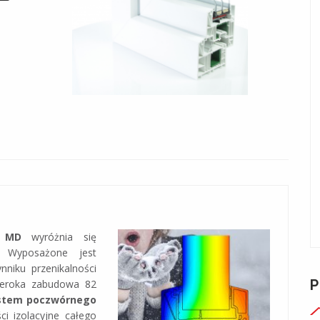
2 MD
wyróżnia się
i.
Wyposażone jest
niku przenikalności
zeroka zabudowa 82
stem poczwórnego
i izolacyjne całego