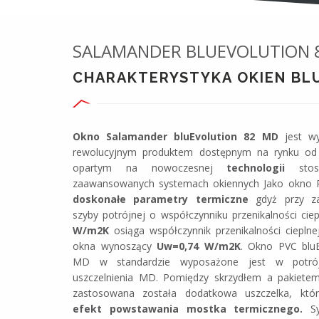
SALAMANDER BLUEVOLUTION 
CHARAKTERYSTYKA OKIEN BL
Okno Salamander bluEvolution 82 MD
jest wy
rewolucyjnym produktem dostępnym na rynku od
opartym na nowoczesnej
technologii
stos
zaawansowanych systemach okiennych Jako okno 
doskonałe parametry termiczne
gdyż przy za
szyby potrójnej o współczynniku przenikalności cie
W/m2K
osiąga współczynnik przenikalności cieplne
okna wynoszący
Uw=0,74 W/m2K
. Okno PVC bluE
MD w standardzie wyposażone jest w potró
uszczelnienia MD. Pomiędzy skrzydłem a pakiet
zastosowana została dodatkowa uszczelka, kt
efekt powstawania mostka termicznego.
Sy