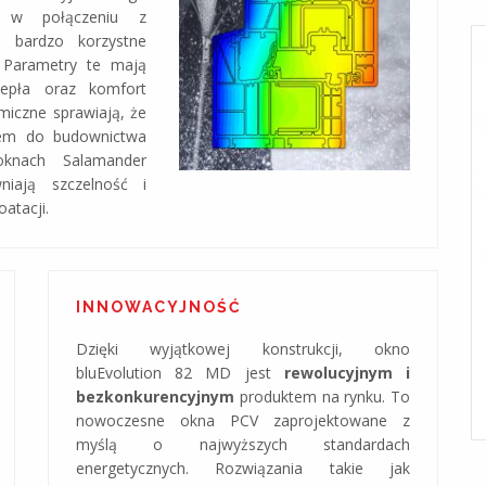
lu w połączeniu z
 bardzo korzystne
 Parametry te mają
iepła oraz komfort
miczne sprawiają, że
rem do budownictwa
knach Salamander
iają szczelność i
atacji.
INNOWACYJNOŚĆ
Dzięki wyjątkowej konstrukcji, okno
SYSTEM MB-86
bluEvolution 82 MD jest
rewolucyjnym i
Najcieplejszy system do stosowania w
bezkonkurencyjnym
produktem na rynku. To
budynkach energooszczędnych
nowoczesne okna PCV zaprojektowane z
myślą o najwyższych standardach
energetycznych. Rozwiązania takie jak