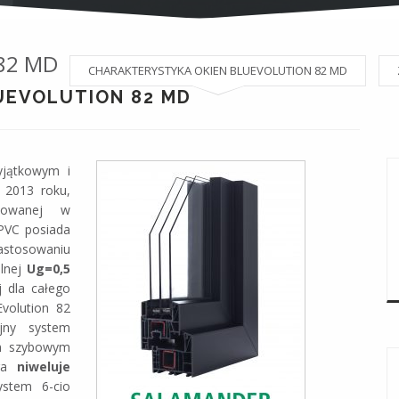
82 MD
CHARAKTERYSTYKA OKIEN BLUEVOLUTION 82 MD
UEVOLUTION 82 MD
jątkowym i
 2013 roku,
owanej w
PVC posiada
stosowaniu
plnej
Ug=0,5
j dla całego
volution 82
jny system
em szybowym
óra
niweluje
stem 6-cio