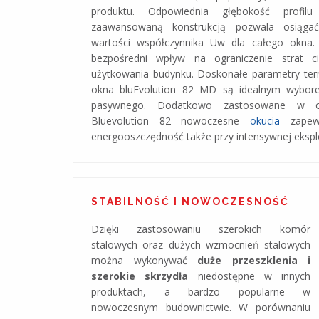
produktu. Odpowiednia głębokość profi
zaawansowaną konstrukcją pozwala osiągać
wartości współczynnika Uw dla całego okna.
bezpośredni wpływ na ograniczenie strat c
użytkowania budynku. Doskonałe parametry ter
okna bluEvolution 82 MD są idealnym wybo
pasywnego. Dodatkowo zastosowane w o
Bluevolution 82 nowoczesne
okucia
zapewn
energooszczędność także przy intensywnej eksplo
STABILNOŚĆ I NOWOCZESNOŚĆ
Dzięki zastosowaniu szerokich komór
stalowych oraz dużych wzmocnień stalowych
można wykonywać
duże przeszklenia i
szerokie skrzydła
niedostępne w innych
produktach, a bardzo popularne w
nowoczesnym budownictwie. W porównaniu