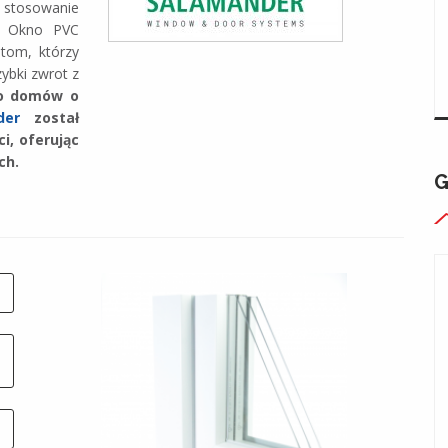
 stosowanie
. Okno PVC
ntom, którzy
ybki zwrot z
do domów o
der
został
i, oferując
ch.