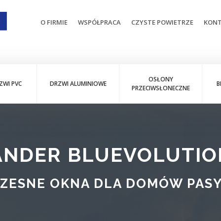
O FIRMIE
WSPÓŁPRACA
CZYSTE POWIETRZE
KON
OSŁONY
ZWI PVC
DRZWI ALUMINIOWE
B
PRZECIWSŁONECZNE
NDER BLUEVOLUTIO
ZESNE OKNA DLA DOMÓW PAS