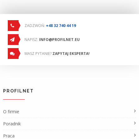
ZADZWOŃ:
+48 32 740 44 19
NAPISZ:
INFO@PROFILNET.EU
MASZ PYTANIE?
ZAPYTAJ EKSPERTA!
PROFILNET
O firmie
Poradnik
Praca