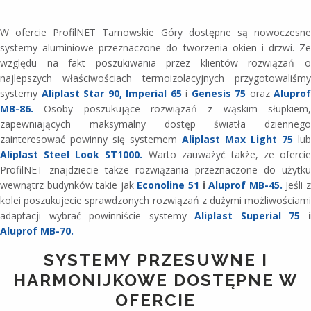
W ofercie ProfilNET Tarnowskie Góry dostępne są nowoczesne
systemy aluminiowe przeznaczone do tworzenia okien i drzwi. Ze
względu na fakt poszukiwania przez klientów rozwiązań o
najlepszych właściwościach termoizolacyjnych przygotowaliśmy
systemy
Aliplast Star 90,
Imperial 65
i
Genesis 75
oraz
Aluprof
MB-86.
Osoby poszukujące rozwiązań z wąskim słupkiem,
zapewniających maksymalny dostęp światła dziennego
zainteresować powinny się systemem
Aliplast Max Light 75
lub
Aliplast Steel Look ST1000.
Warto zauważyć także, ze ofercie
ProfilNET znajdziecie także rozwiązania przeznaczone do użytku
wewnątrz budynków takie jak
Econoline 51
i
Aluprof MB-45.
Jeśli 
kolei poszukujecie sprawdzonych rozwiązań z dużymi możliwościami
adaptacji wybrać powinniście systemy
Aliplast Superial 75
Aluprof MB-70.
SYSTEMY PRZESUWNE I
HARMONIJKOWE DOSTĘPNE W
OFERCIE