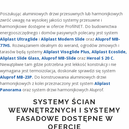
Poszukując aluminiowych drzwi przesuwnych lub harmonijkowych
zwróć uwagę na wysokiej jakości systemy przesuwne i
harmonijkowe dostępne w ofercie ProfilNET. Do budownictwa
energooszczędnego i domów pasywnych polecany jest system
Aliplast Ultraglide
i
Aliplast Modern Slide
oraz
Aluprof MB-
77HS.
Rozwiązaniem idealnym do werand, ogrodów zimowych i
tarasów będą systemy
Aliplast Visoglide Plus,
Aliplast Ecoslide,
Aliplast Slide Glass,
Aluprof MB-Slide
oraz
Heroal S 20 C.
Niewątpliwie tam gdzie potrzebna jest lekkość konstrukcji i nie
wymagana jest termoizolacja, doskonale sprawdzi się system
Aluprof MB-23P.
Do konstruowania aluminiowych drzwi
harmonijkowych z kolei przeznaczony jest system
Aliplast
Panorama
oraz system drzwi harmonijkowych Aluprof.
SYSTEMY ŚCIAN
WEWNĘTRZNYCH I SYSTEMY
FASADOWE DOSTĘPNE W
OFERCIE