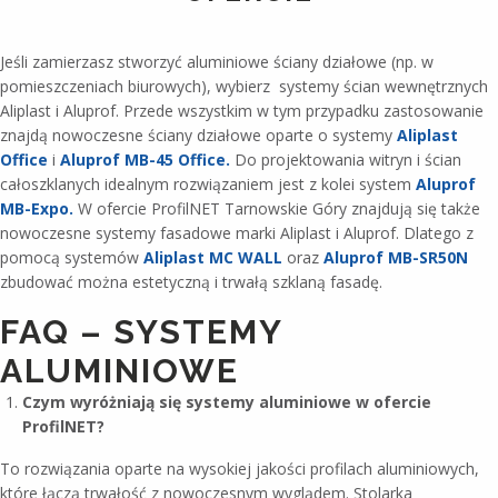
Jeśli zamierzasz stworzyć aluminiowe ściany działowe (np. w
pomieszczeniach biurowych), wybierz systemy ścian wewnętrznych
Aliplast i Aluprof. Przede wszystkim w tym przypadku zastosowanie
znajdą nowoczesne ściany działowe oparte o systemy
Aliplast
Office
i
Aluprof MB-45 Office.
Do projektowania witryn i ścian
całoszklanych idealnym rozwiązaniem jest z kolei system
Aluprof
MB-Expo.
W ofercie ProfilNET Tarnowskie Góry znajdują się także
nowoczesne systemy fasadowe marki Aliplast i Aluprof. Dlatego z
pomocą systemów
Aliplast MC WALL
oraz
Aluprof MB-SR50N
zbudować można estetyczną i trwałą szklaną fasadę.
FAQ – SYSTEMY
ALUMINIOWE
Czym wyróżniają się systemy aluminiowe w ofercie
ProfilNET?
To rozwiązania oparte na wysokiej jakości profilach aluminiowych,
które łączą trwałość z nowoczesnym wyglądem. Stolarka