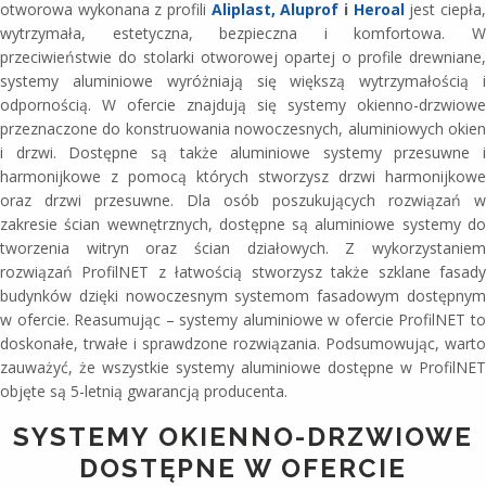
otworowa wykonana z profili
Aliplast,
Aluprof
i
Heroal
jest ciepła
wytrzymała, estetyczna, bezpieczna i komfortowa. W
przeciwieństwie do stolarki otworowej opartej o profile drewniane,
systemy aluminiowe wyróżniają się większą wytrzymałością i
odpornością. W ofercie znajdują się systemy okienno-drzwiowe
przeznaczone do konstruowania nowoczesnych, aluminiowych okien
i drzwi. Dostępne są także aluminiowe systemy przesuwne i
harmonijkowe z pomocą których stworzysz drzwi harmonijkowe
oraz drzwi przesuwne. Dla osób poszukujących rozwiązań w
zakresie ścian wewnętrznych, dostępne są aluminiowe systemy do
tworzenia witryn oraz ścian działowych. Z wykorzystaniem
rozwiązań ProfilNET z łatwością stworzysz także szklane fasady
budynków dzięki nowoczesnym systemom fasadowym dostępnym
w ofercie. Reasumując – systemy aluminiowe w ofercie ProfilNET to
doskonałe, trwałe i sprawdzone rozwiązania. Podsumowując, warto
zauważyć, że wszystkie systemy aluminiowe dostępne w ProfilNET
objęte są 5-letnią gwarancją producenta.
SYSTEMY OKIENNO-DRZWIOWE
DOSTĘPNE W OFERCIE