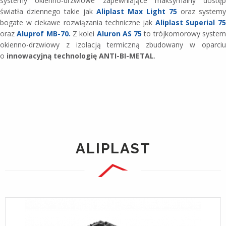
systemy okienno-drzwiowe zapewniające maksymalny dostęp
światła dziennego takie jak
Aliplast Max Light 75
oraz systemy
bogate w ciekawe rozwiązania techniczne jak
Aliplast Superial 75
oraz
Aluprof MB-70.
Z kolei
Aluron AS 75
to trójkomorowy syste
okienno-drzwiowy z izolacją termiczną zbudowany w oparciu
o
innowacyjną technologię
ANTI-BI-METAL
.
ALIPLAST