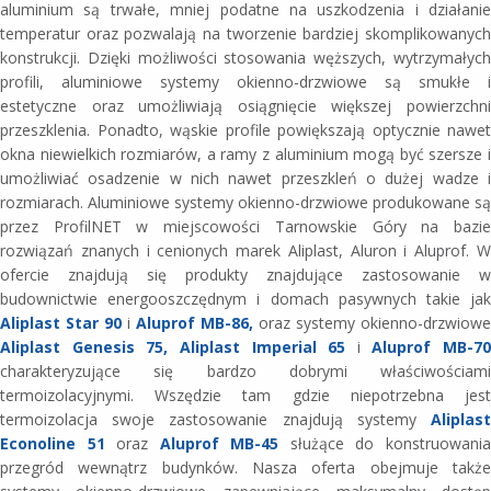
aluminium są trwałe, mniej podatne na uszkodzenia i działanie
temperatur oraz pozwalają na tworzenie bardziej skomplikowanych
konstrukcji. Dzięki możliwości stosowania węższych, wytrzymałych
profili, aluminiowe systemy okienno-drzwiowe są smukłe i
estetyczne oraz umożliwiają osiągnięcie większej powierzchni
przeszklenia. Ponadto, wąskie profile powiększają optycznie nawet
okna niewielkich rozmiarów, a ramy z aluminium mogą być szersze i
umożliwiać osadzenie w nich nawet przeszkleń o dużej wadze i
rozmiarach. Aluminiowe systemy okienno-drzwiowe produkowane są
przez ProfilNET w miejscowości Tarnowskie Góry na bazie
rozwiązań znanych i cenionych marek Aliplast, Aluron i Aluprof. W
ofercie znajdują się produkty znajdujące zastosowanie w
budownictwie energooszczędnym i domach pasywnych takie jak
Aliplast Star 90
i
Aluprof MB-86,
oraz systemy okienno-drzwiowe
Aliplast Genesis 75,
Aliplast Imperial 65
i
Aluprof MB-70
charakteryzujące się bardzo dobrymi właściwościami
termoizolacyjnymi. Wszędzie tam gdzie niepotrzebna jest
termoizolacja swoje zastosowanie znajdują systemy
Aliplast
Econoline 51
oraz
Aluprof MB-45
służące do konstruowani
przegród wewnątrz budynków. Nasza oferta obejmuje także