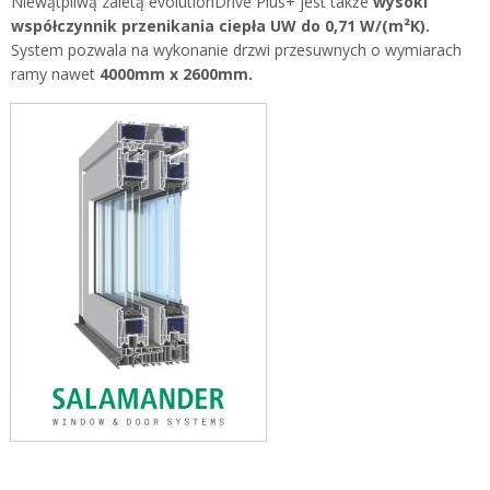
Niewątpliwą zaletą evolutionDrive Plus+ jest także
wysoki
współczynnik przenikania ciepła UW do 0,71 W/(m²K).
System pozwala na wykonanie drzwi przesuwnych o wymiarach
ramy nawet
4000mm x 2600mm.