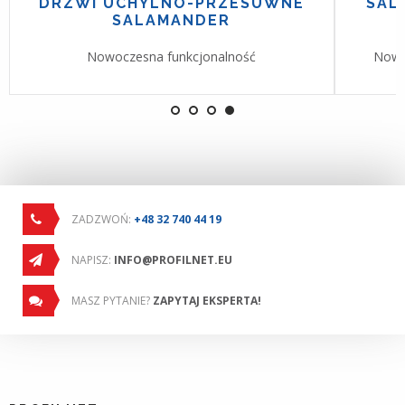
DRZWI UCHYLNO-PRZESUWNE
SAL
SALAMANDER
Nowoczesna funkcjonalność
Nowo
ZADZWOŃ:
+48 32 740 44 19
NAPISZ:
INFO@PROFILNET.EU
MASZ PYTANIE?
ZAPYTAJ EKSPERTA!