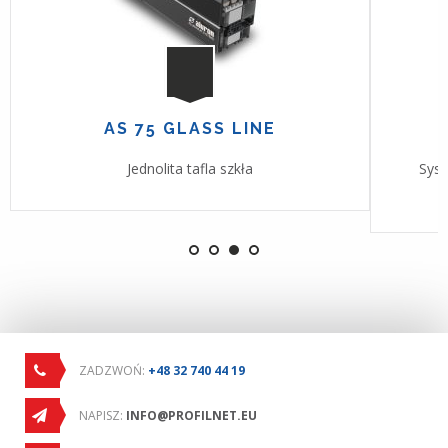
AS 75 GLASS LINE
Jednolita tafla szkła
Sys
ZADZWOŃ:
+48 32 740 44 19
NAPISZ:
INFO@PROFILNET.EU