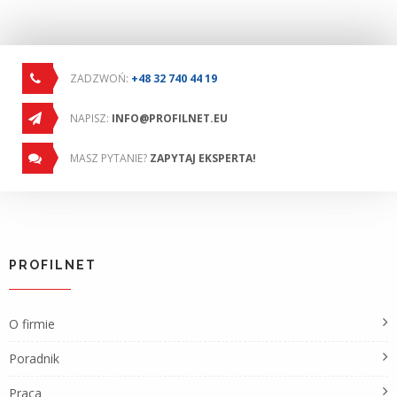
ZADZWOŃ:
+48 32 740 44 19
NAPISZ:
INFO@PROFILNET.EU
MASZ PYTANIE?
ZAPYTAJ EKSPERTA!
PROFILNET
O firmie
Poradnik
Praca